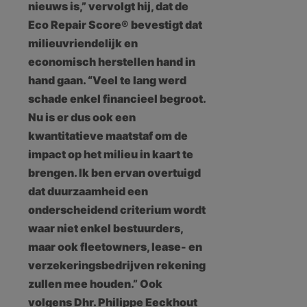
nieuws is,” vervolgt hij, dat de
Eco Repair Score® bevestigt dat
milieuvriendelijk en
economisch herstellen hand in
hand gaan. “Veel te lang werd
schade enkel financieel begroot.
Nu is er dus ook een
kwantitatieve maatstaf om de
impact op het milieu in kaart te
brengen. Ik ben ervan overtuigd
dat duurzaamheid een
onderscheidend criterium wordt
waar niet enkel bestuurders,
maar ook fleetowners, lease- en
verzekeringsbedrijven rekening
zullen mee houden.” Ook
volgens Dhr. Philippe Eeckhout