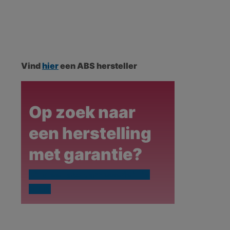
Vind
hier
een ABS hersteller
Op zoek naar
een herstelling
met garantie?
Vind een
abs
Carrosserie in je
buurt