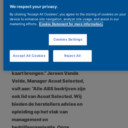
dit onderzoek lieten uitvoeren:
We respect your privacy.
“ABS groepeert in België meer
By clicking “Accept All Cookies”, you agree to the storing of cookies on your
dan 60 multimerkherstellers
device to enhance site navigation, analyze site usage, and assist in our
marketing efforts.
Cookie Statement for more information.
van hoge kwaliteit. Wij
verdedigen hun belangen bij de
Cookies Settings
grote aankopers en
ondersteunen het imago van
Accept All Cookies
Reject All
onze leden. We zien heel wat
veranderingen en wilden deze in
kaart brengen.” Jeroen Vande
Velde, Manager Acoat Selected,
vult aan: “Alle ABS bedrijven zijn
ook lid van Acoat Selected. Wij
bieden de herstellers advies en
opleiding op het vlak van
management en
bedrijfsorganisatie. Onze