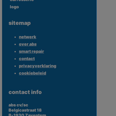
sitemap
netwerk
over
abs
smart repair
contact
privacyverklaring
cookiebeleid
contact info
abs cv/sc
Belgicastraat 18
B-1930 Zaventem