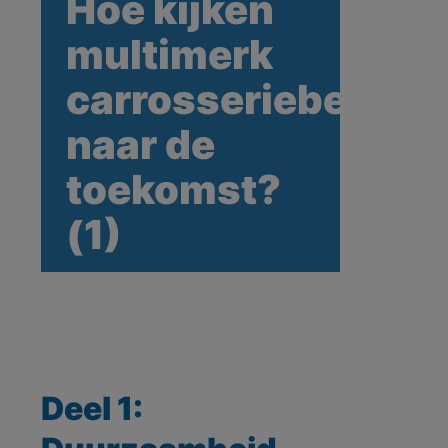
Hoe kijken
multimerk
carrosseriebedrijv
naar de
toekomst?
(1)
Deel 1: